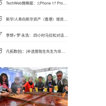
TechWeb微晚报：;i;Phone 17 Pro机身退回铝合金材质，中国铁路下月推行电子发票
新华!人寿向新华资产（香港）增资1.54亿港元获批
李想×‘罗’永浩：:四小时马拉松对话实录
凡拓数创{：}补选管贻生先生为非独立董事候选人