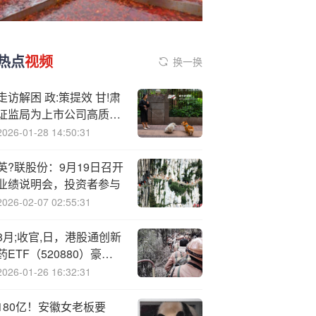
热点
视频
换一换
走访解困 政:策提效 甘!肃
证监局为上市公司高质量
发展保驾护航
2026-01-28 14:50:31
英?联股份：9月19日召开
业绩说明会，投资者参与
2026-02-07 02:55:31
8月;收官,日，港股通创新
药ETF（520880）豪涨
4%！资金积极抢筹创业
2026-01-26 16:32:31
板人工智能ETF！寒王休
息，宁王接棒！
180亿！安徽女老板要