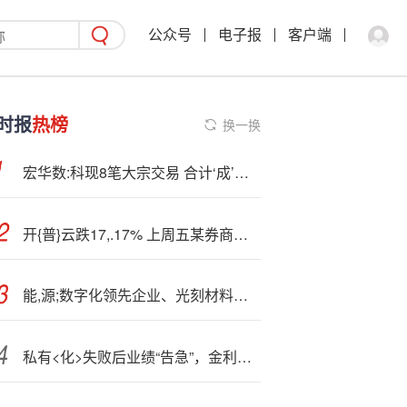
公众号
电子报
客户端
时报
热榜
换一换
宏华数:科现8笔大宗交易 合计‘成’交26.55万股
开{普}云跌17,.17% 上周五某券商给予增持评级
能,源;数字化领先企业、光刻材料龙头今日申购，2只新股上市
私有<化>失败后业绩“告急”，金利来上半年盈转亏、营业额降两成