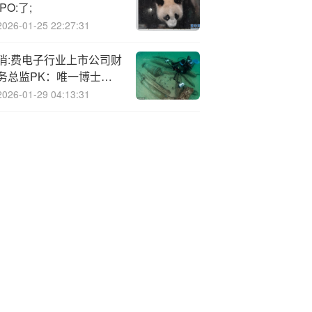
IPO:了;
2026-01-25 22:27:31
消:费电子行业上市公司财
务总监PK：唯一博士陈
宏亮薪酬仅有48.41万
2026-01-29 04:13:31
元，不及硕士平均薪酬一
半